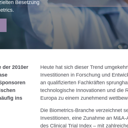
zielten Besetzung
Management, HEOR,
etrics.
ler Anwendungen.
e der 2010er
Heute hat sich dieser Trend umgekehrt
ase
Investitionen in Forschung und Entwick
 Sponsoren
an qualifizierten Fachkräften sprunghaf
ischen
technologische Innovationen und die 
äufig ins
Europa zu einem zunehmend wettbewe
Die Biometrics-Branche verzeichnet sei
Investitionen, eine Zunahme an M&A-A
des Clinical Trial Index – mit zahlreic