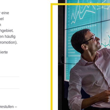
r eine
gel
m
hgebiet.
zen häufig
romotion).
ierte
restufen –