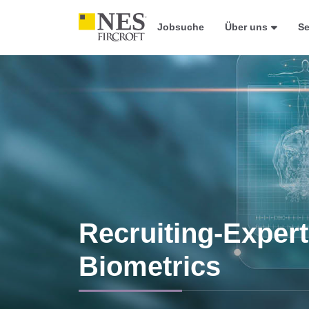
Jobsuche
Über uns
Se
Recruiting-Expert
Biometrics
Life Sciences