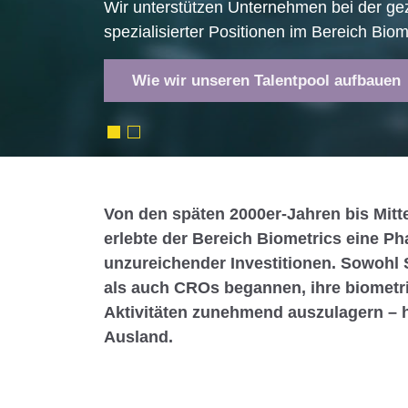
Wir unterstützen Unternehmen bei der ge
Wir besetzen Positionen in klinischem 
spezialisierter Positionen im Bereich Biom
Beratung sowie in der Entwicklung digita
Wie wir unseren Talentpool aufbauen
Life Science Jobs
Von den späten 2000er-Jahren bis Mitt
erlebte der Bereich Biometrics eine Ph
unzureichender Investitionen. Sowohl
als auch CROs begannen, ihre biometr
Aktivitäten zunehmend auszulagern – h
Ausland.