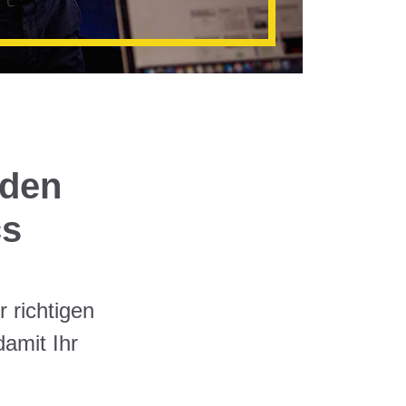
 den
cs
 richtigen
amit Ihr