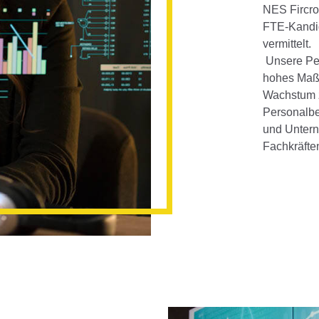
NES Fircro
FTE-Kandid
vermittelt.
Unsere Pe
hohes Maß 
Wachstum z
Personalb
und Untern
Fachkräfte