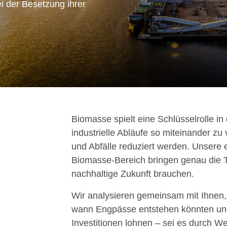
i der Besetzung ihrer
 zu einer Vielzahl
n Karriereschritt.
bs
Biomasse spielt eine Schlüsselrolle in 
industrielle Abläufe so miteinander z
und Abfälle reduziert werden. Unsere
Biomasse-Bereich bringen genau die T
nachhaltige Zukunft brauchen.
Wir analysieren gemeinsam mit Ihnen,
wann Engpässe entstehen könnten und 
Investitionen lohnen – sei es durch W