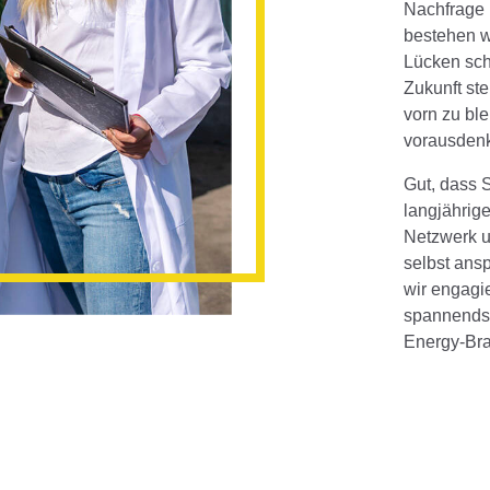
Nachfrage n
bestehen w
Lücken sch
Zukunft st
vorn zu bl
vorausdenk
Gut, dass S
langjährig
Netzwerk un
selbst ansp
wir engagi
spannendst
Energy-Bra