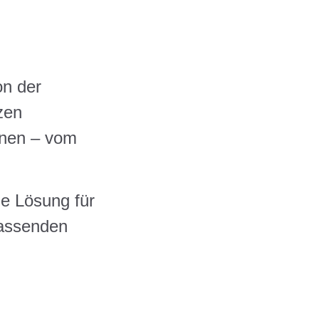
on der
zen
enen – vom
ge Lösung für
passenden