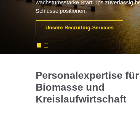
wachstumsstarke Start-ups zuverlässig be
Unsere Recruiting-Experten bieten Zugang
Schlüsselpositionen.
spannender Positionen – für Ihren nächste
Unsere Recruiting-Services
Biomasse und Kreislaufwirtschaft Jo
Personalexpertise für
Biomasse und
Kreislaufwirtschaft