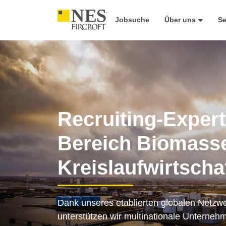
Jobsuche
Über uns
Se
Recruiting-Expert
Bereich Biomass
Kreislaufwirtscha
Aktuelle Stellena
Bereich Biomass
Dank unseres etablierten globalen Netzw
unterstützen wir multinationale Unterne