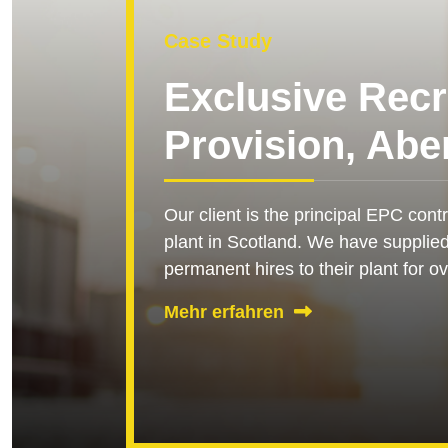
Case Study
Exclusive Recr
Provision, Abe
Our client is the principal EPC cont
plant in Scotland. We have supplie
permanent hires to their plant for o
Mehr erfahren