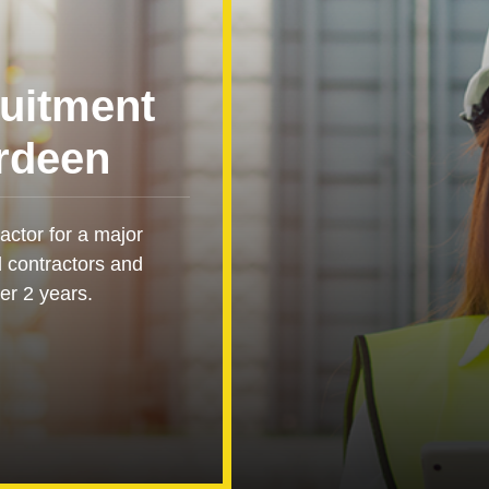
uitment
rdeen
ractor for a major
d contractors and
ver 2 years.