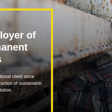
loyer of
manent
s
ional client since
ruction of sustainable
tation.