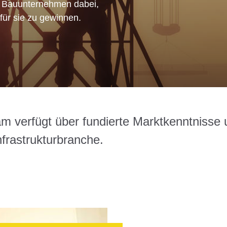
de Bauunternehmen dabei,
das nächste Level bringen
für sie zu gewinnen.
ichtig.
am verfügt über fundierte Marktkenntnisse 
nfrastrukturbranche.