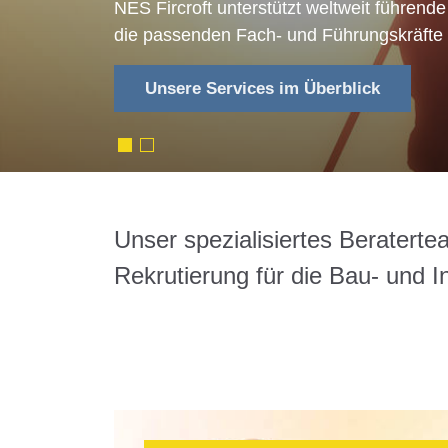
NES Fircroft unterstützt weltweit führen
Wenn Sie Ihre Karriere im Bauwesen auf 
die passenden Fach- und Führungskräfte 
möchten, sind Sie bei NES Fircroft genau r
Unsere Services im Überblick
Construction & Infrastructure Jobs
Unser spezialisiertes Beraterte
Rekrutierung für die Bau- und I