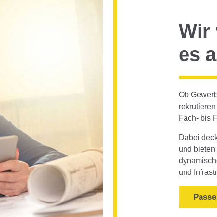
Wir
es 
Ob Gewerbe
rekrutieren
Fach- bis 
Dabei deck
und bieten
dynamisch
und Infras
Passe