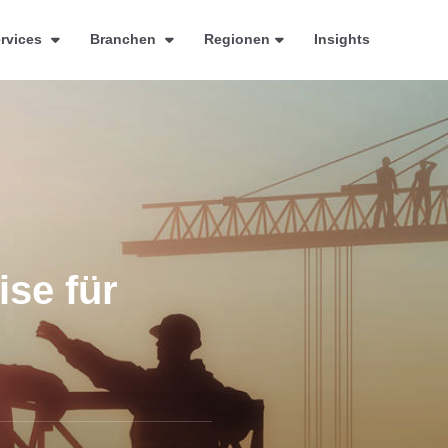
rvices
Branchen
Regionen
Insights
ise für
cruitment