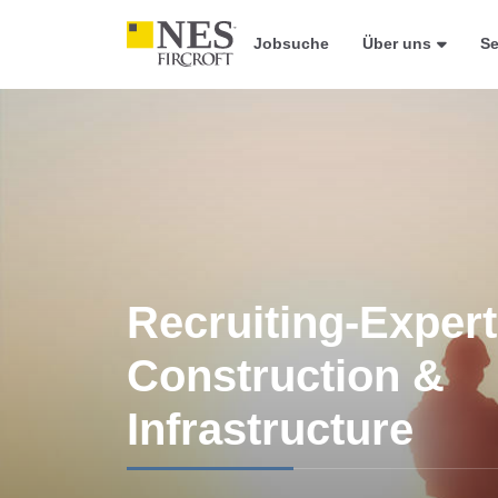
Jobsuche
Über uns
Se
Recruiting-Expert
Construction &
Construction &
Infrastructure
Infrastructure Re