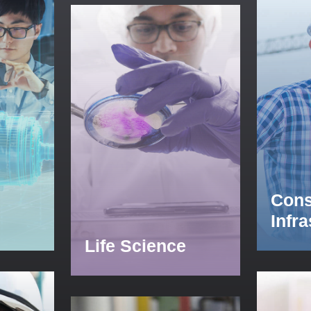
Cons
Infr
Life Science