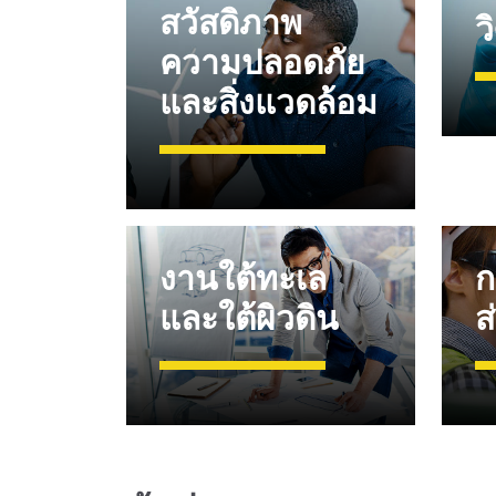
สวัสดิภาพ
ว
ความปลอดภัย
และสิ่งแวดล้อม
งานใต้ทะเล
ก
และใต้ผิวดิน
ส