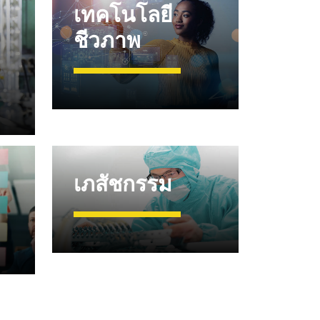
เทคโนโลยี
ชีวภาพ
เภสัชกรรม