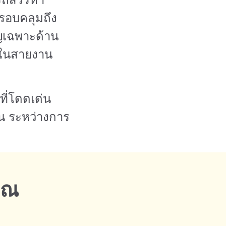
รอบคลุมถึง
าญเฉพาะด้าน
้าในสายงาน
ี่โดดเด่น
น ระหว่างการ
ุณ