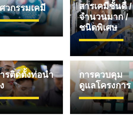
สารเคมีชั้นดี /
ิศวกรรมเคมี
จำนวนมาก /
ชนิดพิเศษ
ารติดตั้งท่อนำ
การควบคุม
่ง
ดูแลโครงการ