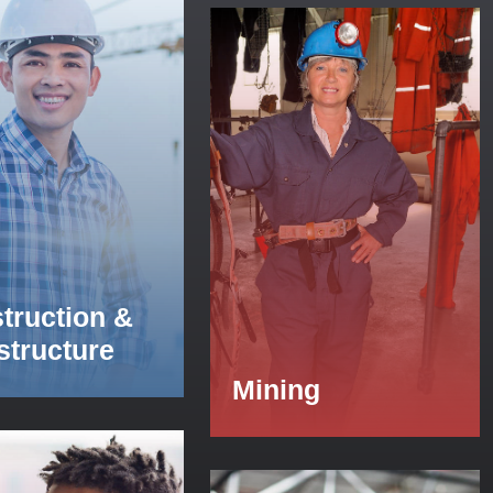
truction &
astructure
Mining