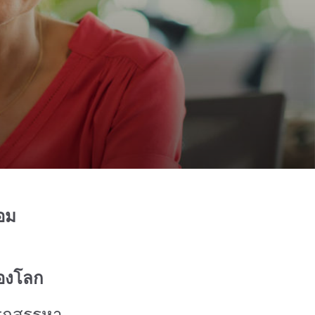
้อม
ของโลก
ารถสรรหา